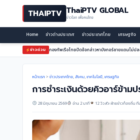
ThaiPTV GLOBAL
THAIPTV
ข่าวโลก เพื่อคนไทย
Home
ข่าวต่างประเทศ
ข่าวประเทศไทย
เศรษฐกิจ
กองทัพเรือไทยปัดข้อกล่าวหาบังกอร์ชายแดนไม่ปล
ข่าวด่วน
หน้าแรก
>
ข่าวประเทศไทย
,
สังคม
,
เทคโนโลยี
,
เศรษฐกิจ
การชำระเงินด้วยคิวอาร์ข้ามปร
28 มิถุนายน 2569
อ่าน 2 นาที
12 วิว
✍️ ฝ่ายข่าวท้องถิ่น 