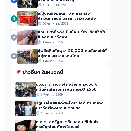
ปลดอาวุธฮามาส
31 กรกฎาคม 2569
257 วิว
•
31 กรกฎาคม 2569
ญี่ปุ่นเตรียมลดภาษีอาหารครั้ง
ประวัติศาสตร์ บรรเทาภาวะเงินเฟ้อ
3
30 กรกฎาคม 2569
นักปีนเขาชื่อดัง นิมมัล ปูร์จา เสียชีวิตใน
หิมะถล่มปากีสถาน
4
1 สิงหาคม 2569
ผู้พลัดถิ่นกัมพูชา 20,000 คนยังคงไร้ที่
อยู่ตามแนวชายแดนไทย
5
1 สิงหาคม 2569
ข่าวอื่นๆ ในหมวดนี้
รมว.สาธารณสุขไทยสั่งทบทวนงบ 6
หมื่นล้านโครงการบัตรทองปี 2568
6 สิงหาคม 2569
รัฐบาลไทยแสดงพลังสามัคคี ท่ามกลาง
ข่าวลือเรื่องความแตกแยก
6 สิงหาคม 2569
ก.ล.ต. สหรัฐฯ เตรียมสอบ Bitkub
กรณีถูกโจมตีทางไซเบอร์