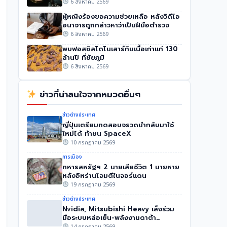
6 สิงหาคม 2569
ผู้หญิงร้องขอความช่วยเหลือ หลังวิดีโอ
อนาจารถูกกล่าวหาว่าเป็นฝีมือตำรวจ
6 สิงหาคม 2569
พบฟอสซิลไดโนเสาร์กินเนื้อเก่าแก่ 130
ล้านปี ที่ชัยภูมิ
6 สิงหาคม 2569
ข่าวที่น่าสนใจจากหมวดอื่นๆ
ข่าวต่างประเทศ
ญี่ปุ่นเตรียมทดสอบจรวดนำกลับมาใช้
ใหม่ได้ ท้าชน SpaceX
10 กรกฎาคม 2569
การเมือง
ทหารสหรัฐฯ 2 นายเสียชีวิต 1 นายหาย
หลังอิหร่านโจมตีในจอร์แดน
19 กรกฎาคม 2569
ข่าวต่างประเทศ
Nvidia, Mitsubishi Heavy เล็งร่วม
มือระบบหล่อเย็น-พลังงานดาต้า
เซ็นเตอร์ AI
14 กรกฎาคม 2569