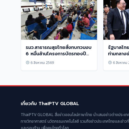
รมว.สาธารณสุขไทยสั่งทบทวนงบ
รัฐบาลไท
6 หมื่นล้านโครงการบัตรทองปี
ท่ามกลางข
2568
แตกแยก
6 สิงหาคม 2569
6 สิงหาคม
เกี่ยวกับ ThaiPTV GLOBAL
ThaiPTV GLOBAL สื่อข่าวออนไลน์ภาษาไทย นำเสนอข่าวต่างประเทศ
ทางวิทยาศาสตร์ นวัตกรรมเทคโนโลยี รวมถึงข่าวประเทศไทยและข่าวทั
และรอบด้าน เพื่อคนไทยทั่วโลก