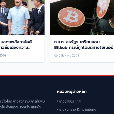
ยแสดงพลังสามัคคี
ก.ล.ต. สหรัฐฯ เตรียมสอบ
่าวลือเรื่องความ
Bitkub กรณีถูกโจมตีทางไซเบอร์
 2569
6 สิงหาคม 2569
หมวดหมู่ข่าวหลัก
 ข่าวโลก ข่าวสงคราม การค้นพบ
• ข่าวต่างประเทศ
่วไป ด้วยความรวดเร็ว แม่นยำ
• ข่าวสงคราม & ความมั่นคง