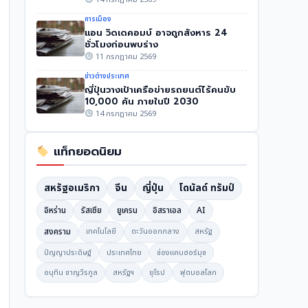
การเมือง
แอน วิดเดคอมบ์ อาจถูกสังหาร 24
ชั่วโมงก่อนพบร่าง
11 กรกฎาคม 2569
ข่าวต่างประเทศ
ญี่ปุ่นวางเป้าเครือข่ายรถยนต์ไร้คนขับ
10,000 คัน ภายในปี 2030
14 กรกฎาคม 2569
แท็กยอดนิยม
สหรัฐอเมริกา
จีน
ญี่ปุ่น
โดนัลด์ ทรัมป์
อิหร่าน
รัสเซีย
ยูเครน
อิสราเอล
AI
สงคราม
เทคโนโลยี
ตะวันออกกลาง
สหรัฐ
ปัญญาประดิษฐ์
ประเทศไทย
ช่องแคบฮอร์มุซ
อนุทิน ชาญวีรกูล
สหรัฐฯ
ยุโรป
ฟุตบอลโลก