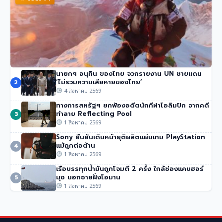
นายกฯ อนุทิน ของไทย จวกรายงาน UN ชายแดน
นักปีนเขาชื่อดัง นิมมัล ปูร์จา เสียชีวิตในหิมะถล่มปากีสถาน
‘ไม่รวมความเสียหายของไทย’
2
51 วิว
•
1 สิงหาคม 2569
4 สิงหาคม 2569
ทางการสหรัฐฯ ยกฟ้องอดีตนักกีฬาโอลิมปิก จากคดี
ทำลาย Reflecting Pool
3
1 สิงหาคม 2569
Sony ยืนยันเดินหน้ายุติผลิตแผ่นเกม PlayStation
แม้ถูกต่อต้าน
4
1 สิงหาคม 2569
เรือบรรทุกน้ำมันถูกโจมตี 2 ครั้ง ใกล้ช่องแคบฮอร์
มุซ นอกชายฝั่งโอมาน
5
1 สิงหาคม 2569