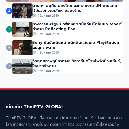
นายกฯ อนุทิน ของไทย จวกรายงาน UN ชายแดน
นักปีนเขาชื่อดัง นิมมัล ปูร์จา เสียชีวิตในหิมะถล่มปากีสถาน
‘ไม่รวมความเสียหายของไทย’
2
52 วิว
•
1 สิงหาคม 2569
4 สิงหาคม 2569
ทางการสหรัฐฯ ยกฟ้องอดีตนักกีฬาโอลิมปิก จากคดี
ทำลาย Reflecting Pool
3
1 สิงหาคม 2569
Sony ยืนยันเดินหน้ายุติผลิตแผ่นเกม PlayStation
แม้ถูกต่อต้าน
4
1 สิงหาคม 2569
วิกฤตสภาพภูมิอากาศ: ฮังการีปิดโรงไฟฟ้านิวเคลียร์,
ไฟป่ากรีซลาม
5
2 สิงหาคม 2569
เกี่ยวกับ ThaiPTV GLOBAL
ThaiPTV GLOBAL สื่อข่าวออนไลน์ภาษาไทย นำเสนอข่าวต่างประเทศ ข่าว
โลก ข่าวสงคราม การค้นพบทางวิทยาศาสตร์ นวัตกรรมเทคโนโลยี รวมถึง