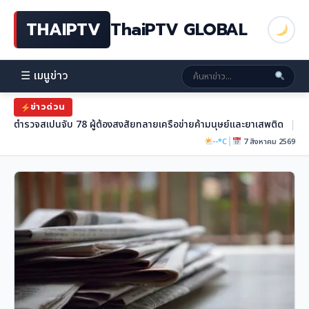
THAIPTV
ThaiPTV GLOBAL
☰ เมนูข่าว
ข่าวด่วน
ตำรวจสเปนจับ 78 ผู้ต้องสงสัยทลายเครือข่ายค้ามนุษย์และยาเสพติด
|
|
--°C
7 สิงหาคม 2569