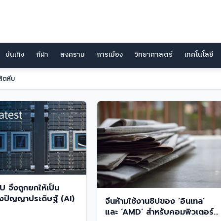
บันเทิง
กีฬา
สงคราม
การเมือง
วิทยาศาสตร์
เทคโนโลยี
ัตหีบ
U จึงถูกยกให้เป็น
ปัญญาประดิษฐ์ (AI)
จีนห้ามใช้งานชิปของ ‘อินเทล’
และ ‘AMD’ สำหรับคอมพิวเตอร์