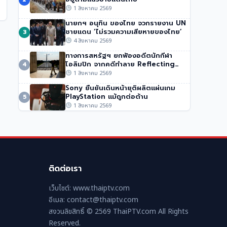
ปากีสถาน
1 สิงหาคม 2569
51 วิว
•
1 สิงหาคม 2569
นายกฯ อนุทิน ของไทย จวกรายงาน UN
ชายแดน ‘ไม่รวมความเสียหายของไทย’
3
4 สิงหาคม 2569
ทางการสหรัฐฯ ยกฟ้องอดีตนักกีฬา
โอลิมปิก จากคดีทำลาย Reflecting
4
Pool
1 สิงหาคม 2569
Sony ยืนยันเดินหน้ายุติผลิตแผ่นเกม
PlayStation แม้ถูกต่อต้าน
5
1 สิงหาคม 2569
ติดต่อเรา
เว็บไซต์: www.thaiptv.com
อีเมล: contact@thaiptv.com
สงวนลิขสิทธิ์ © 2569 ThaiPTV.com All Rights
Reserved.