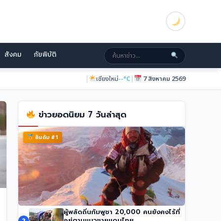
สังคม
ภัยพิบัติ
|
|
เชียงใหม่
--°C
7 สิงหาคม 2569
ข่าวยอดนิยม 7 วันล่าสุด
อันดับ #1
ผู้พลัดถิ่นกัมพูชา 20,000 คนยังคงไร้ที่
นักปีนเขาชื่อดัง นิมมัล ปูร์จา เสียชีวิตในหิมะถล่ม
อยู่ตามแนวชายแดนไทย
2