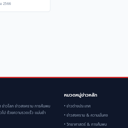
ม 2566
หมวดหมู่ข่าวหลัก
 ข่าวโลก ข่าวสงคราม การค้นพบ
• ข่าวต่างประเทศ
่วไป ด้วยความรวดเร็ว แม่นยำ
• ข่าวสงคราม & ความมั่นคง
• วิทยาศาสตร์ & การค้นพบ