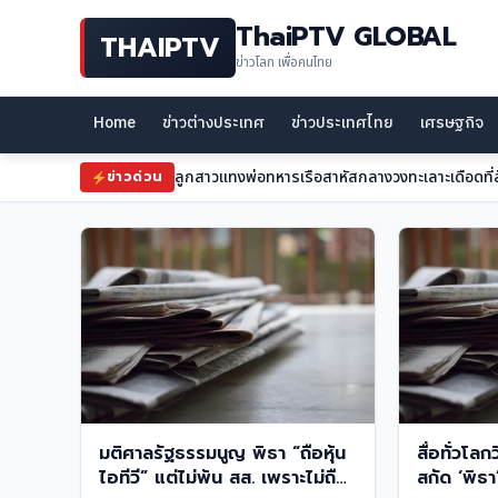
ThaiPTV GLOBAL
THAIPTV
ข่าวโลก เพื่อคนไทย
Home
ข่าวต่างประเทศ
ข่าวประเทศไทย
เศรษฐกิจ
ลูกสาวแทงพ่อทหารเรือสาหัสกลางวงทะเลาะเดือดที่ส
ข่าวด่วน
มติศาลรัฐธรรมนูญ พิธา “ถือหุ้น
สื่อทั่วโล
ไอทีวี” แต่ไม่พ้น สส. เพราะไม่ถือ
สกัด ‘พิธา’