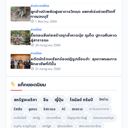
ข่าวประเทศไทย
ลูกช้างป่าพลัดฝูงอาการวิกฤต แพทย์เร่งช่วยชีวิตที่
กาญจนบุรี
1 สิงหาคม 2569
การเมือง
รื้อถอนสิ่งก่อสร้างรุกล้ำหาดนุ้ย ภูเก็ต ปูทางคืนหาด
สู่สาธารณะ
20 กรกฎาคม 2569
การเมือง
อดีตนักโทษเรียกร้องปฏิรูปเรือนจำ: สุขภาพและการ
ฝึกอาชีพที่ดีขึ้น
21 กรกฎาคม 2569
แท็กยอดนิยม
สหรัฐอเมริกา
จีน
ญี่ปุ่น
โดนัลด์ ทรัมป์
อิหร่าน
รัสเซีย
ยูเครน
อิสราเอล
AI
สงคราม
ตะวันออกกลาง
เทคโนโลยี
สหรัฐ
ประเทศไทย
ปัญญาประดิษฐ์
ช่องแคบฮอร์มุซ
อนุทิน ชาญวีรกูล
สหรัฐฯ
ฟุตบอลโลก
สหราชอาณาจักร