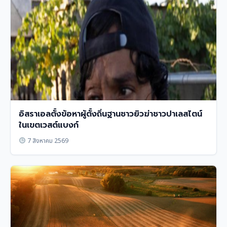
อิสราเอลตั้งข้อหาผู้ตั้งถิ่นฐานชาวยิวฆ่าชาวปาเลสไตน์
ในเขตเวสต์แบงก์
7 สิงหาคม 2569