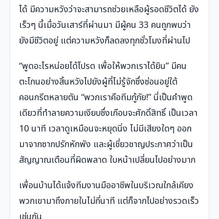
ได้ มีความหวังว่าจะสามารถช่วยเหลือผู้รอดชีวิตได้ ยัง
เร็วๆ นี้เมื่อวันเสาร์ที่ผ่านมา มีผู้คน 33 คนถูกพบว่า
ยังมีชีวิตอยู่ แต่ความหวังก็ลดลงทุกชั่วโมงที่ผ่านไป
“พูดอะไรหน่อยได้โปรด เพื่อให้พวกเราได้ยิน” มีคน
ตะโกนอย่างสิ้นหวังไปยังผู้ที่ไม่รู้จักซึ่งซ่อนอยู่ใต้
คอนกรีตหลายตัน “พวกเราคือทีมกู้ภัย!” นี่เป็นคำพูด
เดียวที่ทำลายความเงียบซึ่งเกือบจะศักดิ์สิทธิ์ เป็นเวลา
10 นาที เวลาดูเหมือนจะหยุดนิ่ง ไม่มีเสียงใดๆ ออก
มาจากซากปรักหักพัง และผู้เชี่ยวชาญประกาศว่าเป็น
สัญญาณเตือนที่ผิดพลาด ใบหน้าเปลี่ยนไปอย่างมาก
เพื่อนบ้านได้แจ้งทีมงานมืออาชีพในบริเวณใกล้เคียง
พวกเขามาถึงภายในไม่กี่นาที แต่ก็จากไปอย่างรวดเร็ว
เช่นกัน