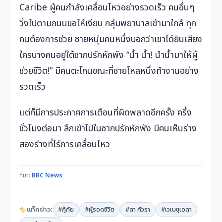
Caribe ผู้คนกำลังเคลื่อนไหวอย่างรวดเร็ว คนอื่นๆ
วิ่งไปตามถนนขอให้เงียบ กลุ่มพยาบาลเข้ามาใกล้ ทุก
คนต้องการช่วย ชายหนุ่มคนหนึ่งบอกว่าเขาได้ยินเสียง
ใครบางคนอยู่ใต้ซากปรักหักพัง “น้ำ น้ำ! นำน้ำมาให้ผู้
ช่วยชีวิต!” มีคนตะโกนขณะที่ชายโหลหนึ่งทำงานอย่าง
รวดเร็ว
แต่ก็มีการประกาศการเตือนที่ผิดพลาดอีกครั้ง ครึ่ง
ชั่วโมงต่อมา ลึกเข้าไปในซากปรักหักพัง มีคนเห็นร่าง
สองร่างที่ไร้การเคลื่อนไหว
ที่มา:
BBC News
แท็กข่าว:
#กู้ภัย
#ผู้รอดชีวิต
#ลา กัวรา
#เวเนซุเอลา