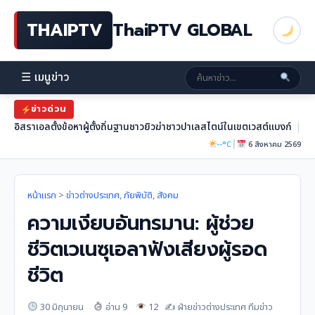
THAIPTV
ThaiPTV GLOBAL
☰ เมนูข่าว
ข่าวด่วน
อิสราเอลตั้งข้อหาผู้ตั้งถิ่นฐานชาวยิวฆ่าชาวปาเลสไตน์ในเขตเวสต์แบงก์
|
|
--°C
6 สิงหาคม 2569
หน้าแรก
>
ข่าวต่างประเทศ
,
ภัยพิบัติ
,
สังคม
ความเงียบอันทรมาน: ผู้ช่วย
ชีวิตเวเนซุเอลาฟังเสียงผู้รอด
ชีวิต
30 มิถุนายน
อ่าน 9
12
✍️ ฝ่ายข่าวต่างประเทศ ทีมข่าว