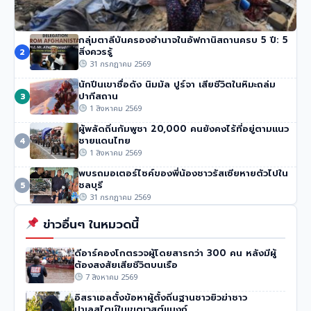
กลุ่มตาลีบันครองอำนาจในอัฟกานิสถานครบ 5 ปี: 5
ทรัมป์เผย ‘Board of Peace’ บรรลุข้อตกลงปลดอาวุธฮา
สิ่งควรรู้
2
มาส
31 กรกฎาคม 2569
302 วิว
•
31 กรกฎาคม 2569
นักปีนเขาชื่อดัง นิมมัล ปูร์จา เสียชีวิตในหิมะถล่ม
ปากีสถาน
3
1 สิงหาคม 2569
ผู้พลัดถิ่นกัมพูชา 20,000 คนยังคงไร้ที่อยู่ตามแนว
ชายแดนไทย
4
1 สิงหาคม 2569
พบรถมอเตอร์ไซค์ของพี่น้องชาวรัสเซียหายตัวไปใน
ชลบุรี
5
31 กรกฎาคม 2569
ข่าวอื่นๆ ในหมวดนี้
ดีอาร์คองโกตรวจผู้โดยสารกว่า 300 คน หลังมีผู้
ต้องสงสัยเสียชีวิตบนเรือ
7 สิงหาคม 2569
อิสราเอลตั้งข้อหาผู้ตั้งถิ่นฐานชาวยิวฆ่าชาว
ปาเลสไตน์ในเขตเวสต์แบงก์